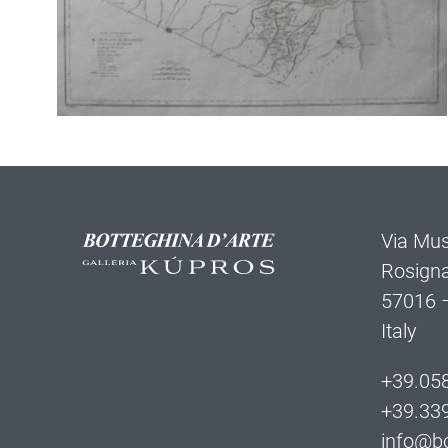
Via Mus
Rosign
57016 –
Italy
+39.05
+39.33
info@bo