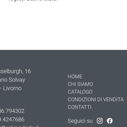
selburgh, 16
HOME
ano Solvay
CHI SIAMO
 Livorno
CATALOGO
CONDIZIONI DI VENDITA
CONTATTI
86.794302
9.4247686
Seguici su