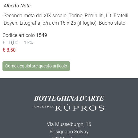
Alberto Nota.
Seconda metà del XIX secolo, Torino, Perrin lit., Lit. Fratelli
Doyen. Litografia, b/n, cm 15 x 25 (il foglio). Buono stato.
Codice articolo
1549
€ 10,00
-15%
€
8,50
Come acquistare questo articolo
Via Musselburgh, 16
Rosignano Solvay