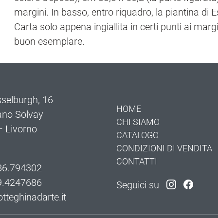
margini. In basso, entro riquadro, la piantina di E
Carta solo appena ingiallita in certi punti ai mar
buon esemplare.
selburgh, 16
HOME
ano Solvay
CHI SIAMO
 Livorno
CATALOGO
CONDIZIONI DI VENDITA
CONTATTI
86.794302
9.4247686
Seguici su
tteghinadarte.it