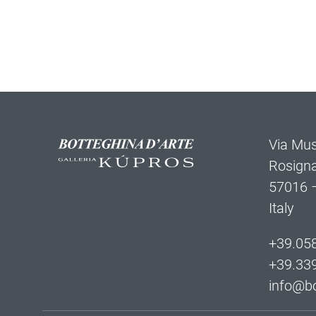
Via Mus
Rosign
57016 –
Italy
+39.05
+39.33
info@bo