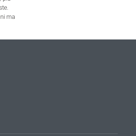
ste.
gini ma