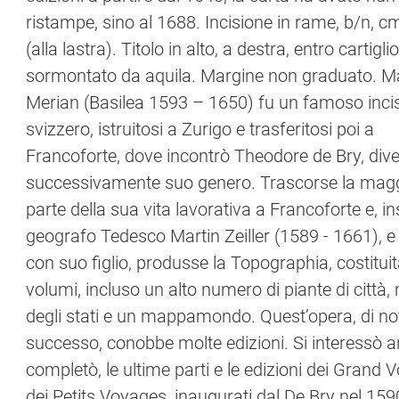
ristampe, sino al 1688. Incisione in rame, b/n, c
(alla lastra). Titolo in alto, a destra, entro cartiglio
sormontato da aquila. Margine non graduato. M
Merian (Basilea 1593 – 1650) fu un famoso inci
svizzero, istruitosi a Zurigo e trasferitosi poi a
Francoforte, dove incontrò Theodore de Bry, di
successivamente suo genero. Trascorse la mag
parte della sua vita lavorativa a Francoforte e, i
geografo Tedesco Martin Zeiller (1589 - 1661), 
con suo figlio, produsse la Topographia, costitui
volumi, incluso un alto numero di piante di città
degli stati e un mappamondo. Quest’opera, di no
successo, conobbe molte edizioni. Si interessò a
completò, le ultime parti e le edizioni dei Grand 
dei Petits Voyages, inaugurati dal De Bry nel 159