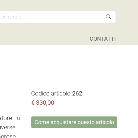
CONTATTI
Codice articolo
262
€
330,00
tore. In
Come acquistare questo articolo
iverse
merose