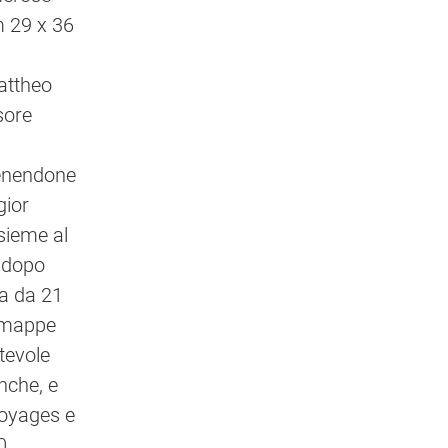
m 29 x 36
attheo
sore
venendone
gior
nsieme al
e dopo
ta da 21
, mappe
tevole
nche, e
Voyages e
0