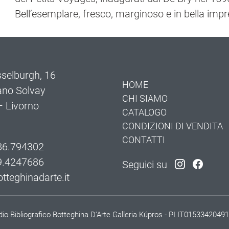
Bell’esemplare, fresco, marginoso e in bella impr
selburgh, 16
HOME
ano Solvay
CHI SIAMO
 Livorno
CATALOGO
CONDIZIONI DI VENDITA
CONTATTI
86.794302
9.4247686
Seguici su
tteghinadarte.it
io Bibliografico Botteghina D'Arte Galleria Kúpros - PI IT01533420491