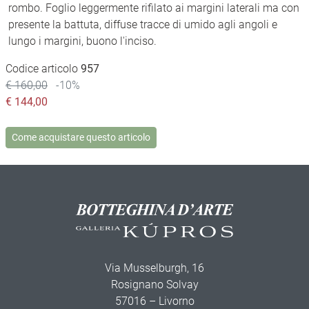
rombo. Foglio leggermente rifilato ai margini laterali ma con
presente la battuta, diffuse tracce di umido agli angoli e
lungo i margini, buono l'inciso.
Codice articolo
957
€ 160,00
-10%
€
144,00
Come acquistare questo articolo
Via Musselburgh, 16
Rosignano Solvay
57016 – Livorno