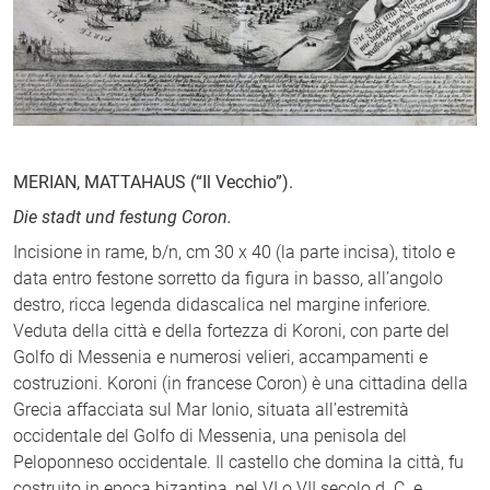
MERIAN, MATTAHAUS (“Il Vecchio”).
Die stadt und festung Coron.
Incisione in rame, b/n, cm 30 x 40 (la parte incisa), titolo e
data entro festone sorretto da figura in basso, all’angolo
destro, ricca legenda didascalica nel margine inferiore.
Veduta della città e della fortezza di Koroni, con parte del
Golfo di Messenia e numerosi velieri, accampamenti e
costruzioni. Koroni (in francese Coron) è una cittadina della
Grecia affacciata sul Mar Ionio, situata all’estremità
occidentale del Golfo di Messenia, una penisola del
Peloponneso occidentale. Il castello che domina la città, fu
costruito in epoca bizantina, nel VI o VII secolo d. C. e