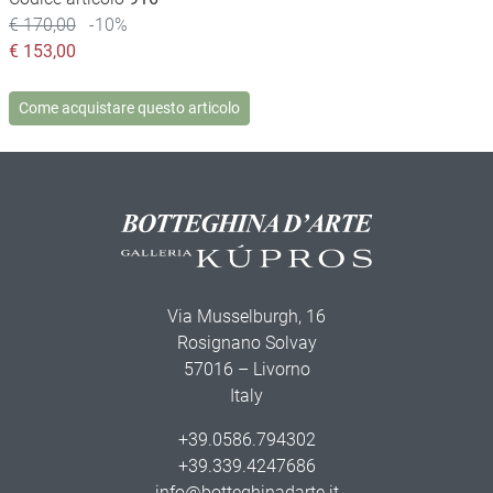
€ 170,00
-10%
€
153,00
Come acquistare questo articolo
Via Musselburgh, 16
Rosignano Solvay
57016 – Livorno
Italy
+39.0586.794302
+39.339.4247686
info@botteghinadarte.it