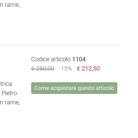
in rame,
Buono stato di conservazione.
Codice articolo
1104
€ 250,00
-15%
€ 212,50
trica
Come acquistare questo articolo
i Pietro
in rame,