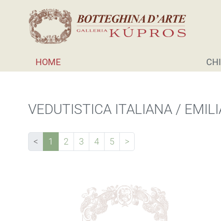
HOME
CHI
VEDUTISTICA ITALIANA / EMI
<
1
2
3
4
5
>