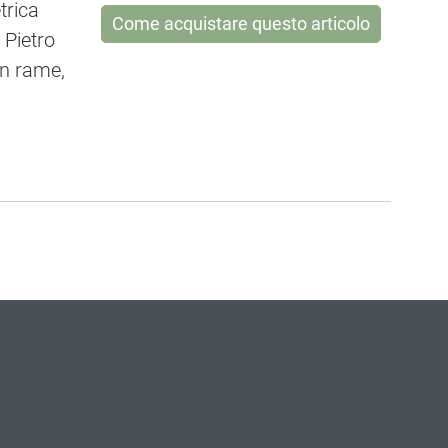
trica
Come acquistare questo articolo
i Pietro
in rame,