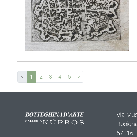
<
1
2
3
4
5
>
Via Mus
Rosign
57016 –