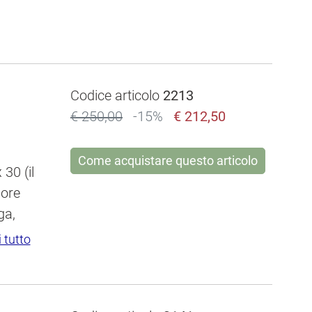
Codice articolo
2213
€ 250,00
-15%
€ 212,50
Come acquistare questo articolo
 30 (il
sore
ga,
dal 1561. Di lui ci restano disegni e incisio
leggi meno
i tutto