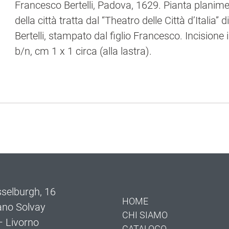
Francesco Bertelli, Padova, 1629. Pianta planime
della città tratta dal “Theatro delle Città d’Italia” d
Bertelli, stampato dal figlio Francesco. Incisione 
b/n, cm 1 x 1 circa (alla lastra).
selburgh, 16
HOME
ano Solvay
CHI SIAMO
 Livorno
CATALOGO