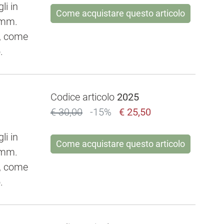
li in
Come acquistare questo articolo
e mm.
e, come
.
Codice articolo
2025
€ 30,00
-15%
€ 25,50
li in
Come acquistare questo articolo
e mm.
e, come
.